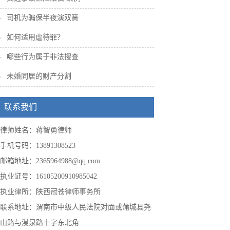
司机为骗保半夜演双簧
■ 房地
■ 项目
如何适用虐待罪？
■ 法律
哪些行为属于非法搜查
■ 并购
未婚同居的财产分割
■ 相关
联系我们
■ 并购
物业运营
律师姓名：蒋智勇律师
手机号码：13891308523
■ 物业
邮箱地址：2365964988@qq.com
■ 经营
执业证号：16105200910985042
房地产企
执业律所：陕西冠苍律师事务所
■ 房地产
联系地址：渭南市中级人民法院对面或蒲城县尧
■ 房地
山路与漫泉路十字东北角