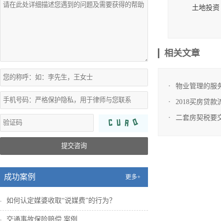
土地投资
■ 土地
■ 土地
相关文章
■ 土地
房地产开
物业管理的服
■ 项目
2018买房贷款
■ 房地
二套房契税要
■ 国有
提交咨询
■ 房地
■ 物业管
成功案例
更多+
■ 物业交
如何认定媒婆收取“说媒费”的行为？
■ 房地
交通事故保险赔偿 案例
房地产并