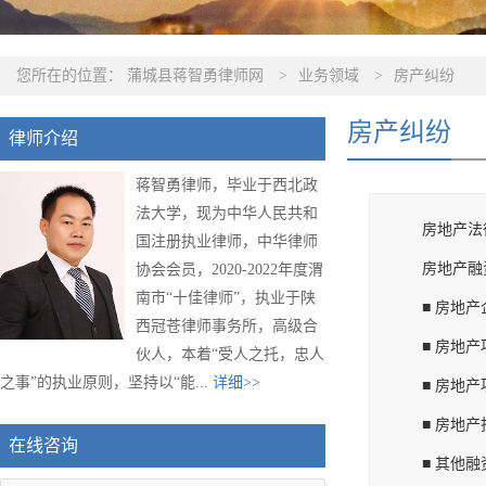
您所在的位置：
蒲城县蒋智勇律师网
>
业务领域
>
房产纠纷
房产纠纷
律师介绍
蒋智勇律师，毕业于西北政
法大学，现为中华人民共和
房地产法
国注册执业律师，中华律师
房地产融
协会会员，2020-2022年度渭
南市“十佳律师”，执业于陕
■ 房地
西冠苍律师事务所，高级合
■ 房地
伙人，本着“受人之托，忠人
之事”的执业原则，坚持以“能...
详细>>
■ 房地
■ 房地
在线咨询
■ 其他