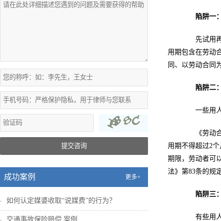
陷阱一：试
先试用再签
用期包含在劳动
同、以劳动合同
陷阱二：试
一些用人单
《劳动合同
提交咨询
用期不得超过2
期限，劳动者可
法》第83条的规
成功案例
更多+
陷阱三：擅
如何认定媒婆收取“说媒费”的行为？
有些用人单
交通事故保险赔偿 案例