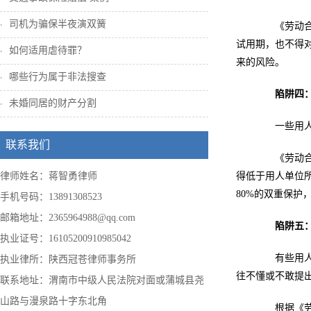
司机为骗保半夜演双簧
《劳动合同
试用期，也不得
如何适用虐待罪？
来的风险。
哪些行为属于非法搜查
陷阱四：试
未婚同居的财产分割
一些用人单
联系我们
《劳动合同
律师姓名：蒋智勇律师
得低于用人单位
80%的双重保护
手机号码：13891308523
邮箱地址：2365964988@qq.com
陷阱五：试
执业证号：16105200910985042
有些用人
执业律所：陕西冠苍律师事务所
往不懂或不敢提
联系地址：渭南市中级人民法院对面或蒲城县尧
山路与漫泉路十字东北角
根据《劳动