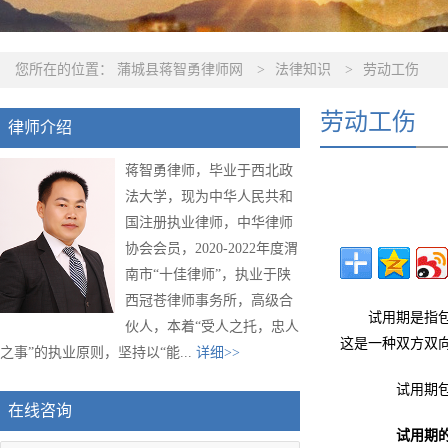
您所在的位置：
蒲城县蒋智勇律师网
>
法律知识
>
劳动工伤
劳动工伤
律师介绍
蒋智勇律师，毕业于西北政
法大学，现为中华人民共和
国注册执业律师，中华律师
协会会员，2020-2022年度渭
南市“十佳律师”，执业于陕
西冠苍律师事务所，高级合
试用期是指
伙人，本着“受人之托，忠人
这是一种双方双
之事”的执业原则，坚持以“能...
详细>>
试用期包含
在线咨询
试用期的