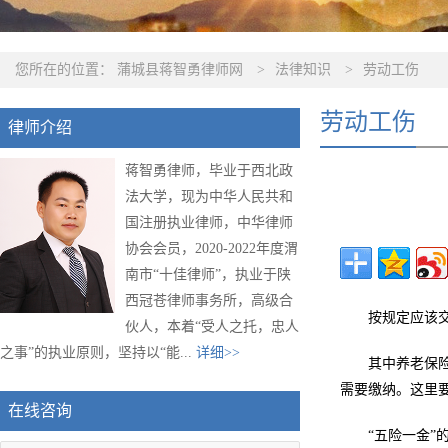
您所在的位置：
蒲城县蒋智勇律师网
>
法律知识
>
劳动工伤
劳动工伤
律师介绍
蒋智勇律师，毕业于西北政
法大学，现为中华人民共和
国注册执业律师，中华律师
协会会员，2020-2022年度渭
南市“十佳律师”，执业于陕
西冠苍律师事务所，高级合
按规定应该
伙人，本着“受人之托，忠人
之事”的执业原则，坚持以“能...
详细>>
其中养老保
需要缴纳。这里要
在线咨询
“五险一金”